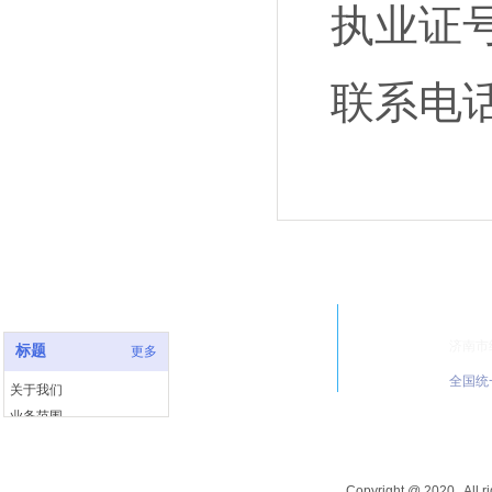
执业证号：
联系电话：
快速链接
联系
济南市
标题
更多
全国统一
关于我们
业务范围
服务案例
联系我们
Copyright @ 2020 .