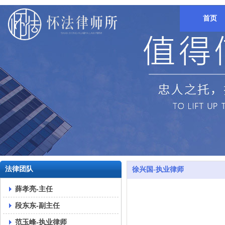
首页
法律团队
徐兴国-执业律师
薛孝亮-主任
段东东-副主任
范玉峰-执业律师