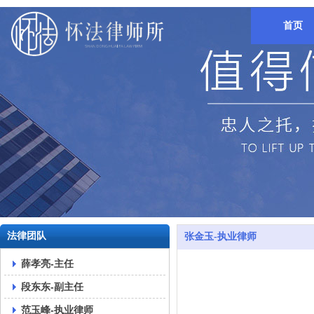
首页
法律团队
张金玉-执业律师
薛孝亮-主任
段东东-副主任
范玉峰-执业律师