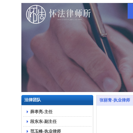
法律团队
张丽青-执业律师
薛孝亮-主任
段东东-副主任
范玉峰-执业律师