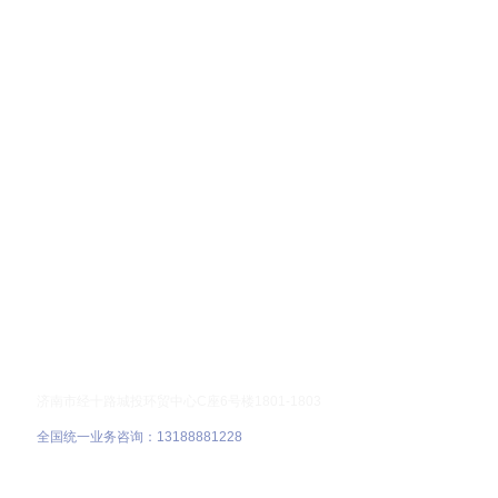
联系我们
济南市经十路城投环贸中心C座6号楼1801-1803
全国统一业务咨询：13188881228